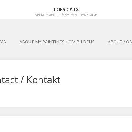
LOES CATS
VELKOMMEN TIL Å SE PÅ BILDENE MINE
EMA
ABOUT MY PAINTINGS / OM BILDENE
ABOUT / OM
tact / Kontakt