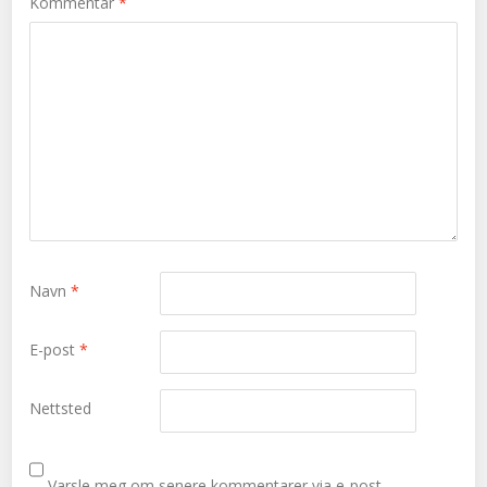
Kommentar
*
Navn
*
E-post
*
Nettsted
Varsle meg om senere kommentarer via e-post.