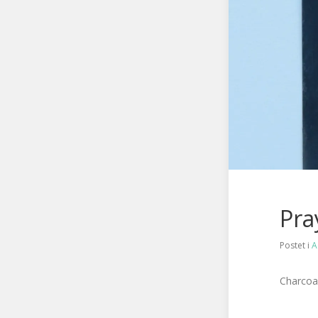
Pra
Postet i
A
Charcoal