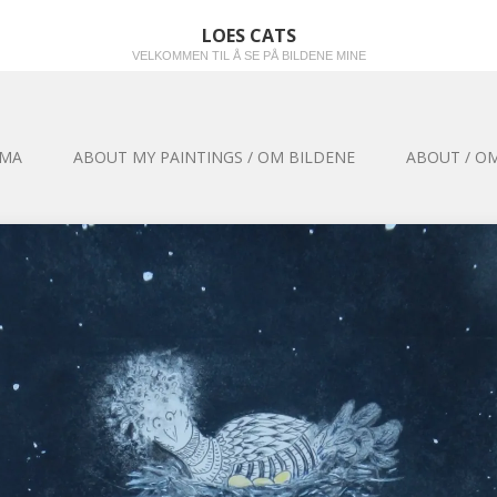
LOES CATS
VELKOMMEN TIL Å SE PÅ BILDENE MINE
EMA
ABOUT MY PAINTINGS / OM BILDENE
ABOUT / OM