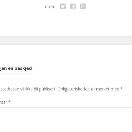
Share:
Twitter
Facebook
Google+
jen en beskjed
tadresse vil ikke bli publisert.
Obligatoriske felt er merket med
*
ntar
*