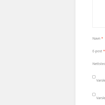
Navn
*
E-post
*
Nettste
Varsl
Varsl