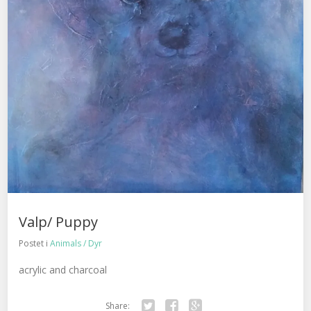
Valp/ Puppy
Postet i
Animals / Dyr
acrylic and charcoal
Share: