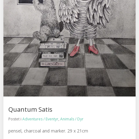
Quantum Satis
Postet i
Adventures / Eventyr
,
Animals / Dyr
pensel, charcoal and marker. 29 x 21cm