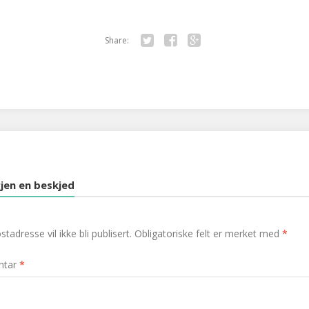
Share:
Twitter
Facebook
Google+
jen en beskjed
tadresse vil ikke bli publisert.
Obligatoriske felt er merket med
*
ntar
*