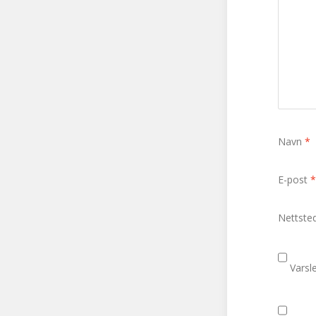
Navn
*
E-post
*
Nettste
Varsl