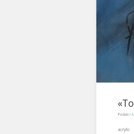
«To
Postet i
A
acrylic